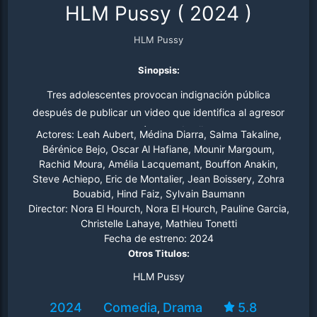
HLM Pussy
(
2024
)
HLM Pussy
Sinopsis:
Tres adolescentes provocan indignación pública
después de publicar un video que identifica al agresor
que atacó a una de ellas.
Actores:
Leah Aubert, Médina Diarra, Salma Takaline,
Bérénice Bejo, Oscar Al Hafiane, Mounir Margoum,
Rachid Moura, Amélia Lacquemant, Bouffon Anakin,
Steve Achiepo, Eric de Montalier, Jean Boissery, Zohra
Bouabid, Hind Faiz, Sylvain Baumann
Director:
Nora El Hourch, Nora El Hourch, Pauline Garcia,
Christelle Lahaye, Mathieu Tonetti
Fecha de estreno:
2024
Otros Titulos:
HLM Pussy
2024
Comedia
Drama
5.8
,