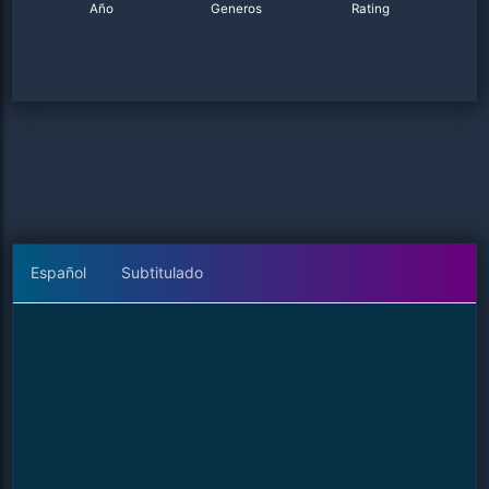
Año
Generos
Rating
Español
Subtitulado