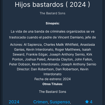
Hijos bastardos
(
2024
)
The Bastard Sons
Sinopsis:
La vida de una banda de criminales organizados se ve
trastocada cuando el padre de Vincent Damiano, jefe de
la familia, es asesinado. Los hermanos bastardos de
Actores:
Al Sapienza, Charles Malik Whitfield, Anastasia
Vincent, un grupo de almas huérfanas que crio juntos,
Ganias, Kevin Interdonato, Roger Matthews, Isaiah
Seward, Frankie Edgar, Joseph Anthony Sernio, Kirk
tienen una idea de quién mató a su padre… su socio
Ponton, Joshua Paled, Amanda Clayton, John Fallon,
Rome. En un valiente y calculado intento por recuperar el
Peter Dobson, Kevin Interdonato, Joseph Anthony Sernio
negocio y vengarse de Rome, los Bastardos libran una
Director:
Dan Robertson, Dan Robertson, Kevin
guerra sin cuartel para obtener su parte.
Interdonato
Fecha de estreno:
2024
Otros Titulos:
The Bastard Sons
2024
Crimen
Suspenso
4
,
,