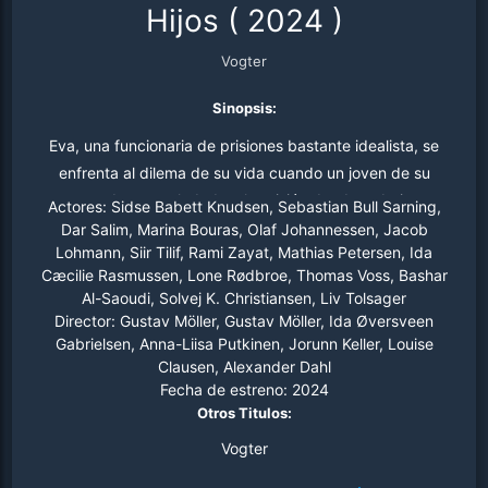
Hijos
(
2024
)
Vogter
Sinopsis:
Eva, una funcionaria de prisiones bastante idealista, se
enfrenta al dilema de su vida cuando un joven de su
pasado es trasladado a la prisión donde trabaja.
Actores:
Sidse Babett Knudsen, Sebastian Bull Sarning,
Dar Salim, Marina Bouras, Olaf Johannessen, Jacob
Lohmann, Siir Tilif, Rami Zayat, Mathias Petersen, Ida
Cæcilie Rasmussen, Lone Rødbroe, Thomas Voss, Bashar
Al-Saoudi, Solvej K. Christiansen, Liv Tolsager
Director:
Gustav Möller, Gustav Möller, Ida Øversveen
Gabrielsen, Anna-Liisa Putkinen, Jorunn Keller, Louise
Clausen, Alexander Dahl
Fecha de estreno:
2024
Otros Titulos:
Vogter