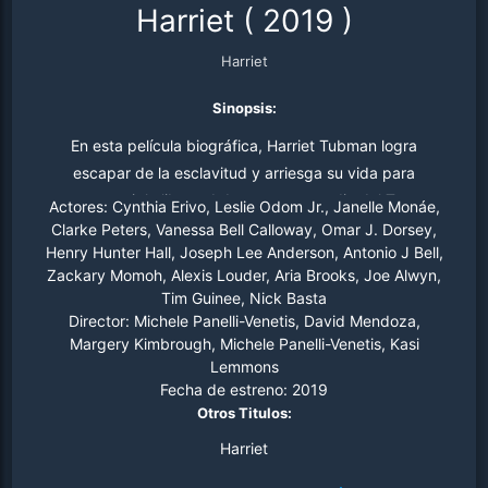
Harriet
(
2019
)
Harriet
Sinopsis:
En esta película biográfica, Harriet Tubman logra
escapar de la esclavitud y arriesga su vida para
conseguir la libertad de otros por medio del Tren
Actores:
Cynthia Erivo, Leslie Odom Jr., Janelle Monáe,
Subterráneo.
Clarke Peters, Vanessa Bell Calloway, Omar J. Dorsey,
Henry Hunter Hall, Joseph Lee Anderson, Antonio J Bell,
Zackary Momoh, Alexis Louder, Aria Brooks, Joe Alwyn,
Tim Guinee, Nick Basta
Director:
Michele Panelli-Venetis, David Mendoza,
Margery Kimbrough, Michele Panelli-Venetis, Kasi
Lemmons
Fecha de estreno:
2019
Otros Titulos:
Harriet