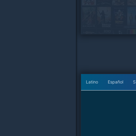
Latino
Español
S