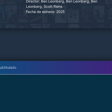
Director:
Ben Leonberg, Ben Leonberg, Ben
luchar para proteger a quien más ama.
Leonberg, Scott Riehs
Fecha de estreno:
2025
ubtitulado