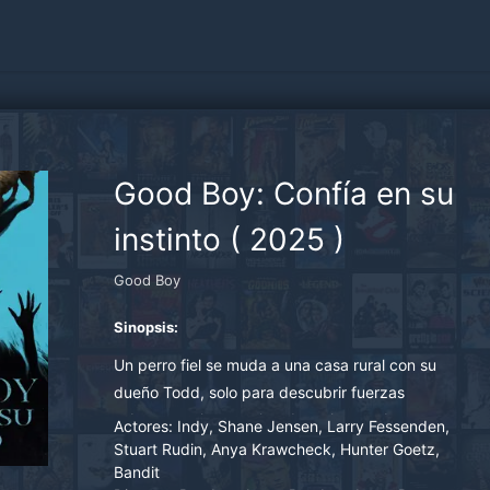
Good Boy: Confía en su
instinto
(
2025
)
Good Boy
Sinopsis:
Un perro fiel se muda a una casa rural con su
dueño Todd, solo para descubrir fuerzas
sobrenaturales acechando en las sombras.
Actores:
Indy, Shane Jensen, Larry Fessenden,
Mientras entidades oscuras amenazan a su
Stuart Rudin, Anya Krawcheck, Hunter Goetz,
Bandit
compañero humano, el valiente cachorro debe