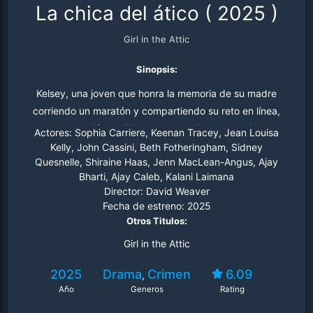
La chica del ático
(
2025
)
Girl in the Attic
Sinopsis:
Kelsey, una joven que honra la memoria de su madre
corriendo un maratón y compartiendo su reto en línea,
llama la atención de Billy, un dependiente obsesivo que
Actores:
Sophia Carriere, Keenan Tracey, Jean Louisa
decide secuestrarla y encerrarla en el ático que
Kelly, John Cassini, Beth Fotheringham, Sidney
Quesnelle, Shiraine Haas, Jenn MacLean-Angus, Ajay
comparte con su madre en silla de ruedas. Aislada
Bharti, Ajay Caleb, Kalani Laimana
durante años y controlada incluso a través de videos en
Director:
David Weaver
internet, Kelsey deberá unir fuerzas con la madre de su
Fecha de estreno:
2025
captor cuando esta descubre la verdad, antes de que la
Otros Titulos:
enfermiza fantasía de Billy acabe en tragedia.
Girl in the Attic
2025
Drama
Crimen
6.09
,
Año
Generos
Rating