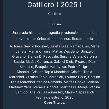
Gatillero
(
2025
)
Gatillero
Sinopsis:
Una cruda historia de tragedia y redención, contada a
través de un único plano continuo. Rodada en la
verdadera Isla Maciel, en las afueras de Buenos Aires,
Actores:
Sergio Podeley, Julieta Díaz, Ramiro Blas, Maite
Argentina.
Lanata, Mariano Torre, Matías Desiderio, Gonzalo
Gravano, Bianca Di Pasquale, Susana Varela, Carolina
Saade, Matías Carranza, Gabriel Dieb, Ricardo Díaz
Mourelle, Ezequiel Matthysse, Pedro Peligro
Director:
Cristian Tapia Marchiori, Cristian Tapia
Marchiori, Cristian Tapia Marchiori, Lautaro Perin, Cristian
Tapia Marchiori, Yanina Romanin, Matías Cooke, Malena
Martínez Yans, Micaela Albores, Martina Gil Monje, Vanina
Sañudo, Ana Paula Fernández, Mauro Capezzuoli
Fecha de estreno:
2025
Otros Titulos: