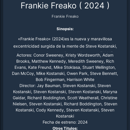
Frankie Freako
(
2024
)
Frankie Freako
Sinopsis:
«Frankie Freako» (2024)es la nueva y maravillosa
excentricidad surgida de la mente de Steve Kostanski,
director de la aclamada «Psycho Goreman» (2020).
Actores:
Conor Sweeney, Kristy Wordsworth, Adam
Conor Sweeney, un yuppie adicto al trabajo encuentra
Brooks, Matthew Kennedy, Meredith Sweeney, Rich
Evans, Kate Freund, Mike Stoklasa, Stuart Wellington,
una posible salida a su vida aburrida cuando descubre
Dan McCoy, Mike Kostanski, Owen Park, Steve Bennett,
una party-line dirigida por Frankie Freako, un goblin
Bob Fingerman, Harrison White
bailarín. Fascinado por las promesas de aventuras
Director:
Jay Bauman, Steven Kostanski, Steven
salvajes, Conor llama al número de teléfono y, sin querer,
Kostanski, Steven Kostanski, Steven Kostanski, Maryna
desata el caos liberando a Frankie y a sus amigos, unas
Gaidar, Richard Boddington, Scott Weatherall, Christine
Nielsen, Steven Kostanski, Richard Boddington, Steven
caóticas criaturas de otra dimensión. Ahora debe
Kostanski, Cody Kennedy, Steven Kostanski, Steven
detenerlos y limpiar el desastre que dejan a su paso,
Kostanski
antes de que su esposa regrese, todo ello mientras
Fecha de estreno:
2024
emprende un inesperado camino hacia el
Otros Titulos: