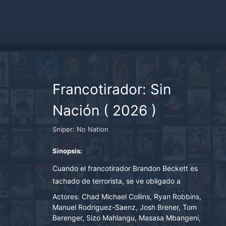
Francotirador: Sin
Nación
(
2026
)
Sniper: No Nation
Sinopsis:
Cuando el francotirador Brandon Beckett es
tachado de terrorista, se ve obligado a
desaparecer y embarcarse en una misión de
Actores:
Chad Michael Collins, Ryan Robbins,
rescate imposible junto a su legendario padre.
Manuel Rodriguez-Saenz, Josh Brener, Tom
Berenger, Sizo Mahlangu, Masasa Mbangeni,