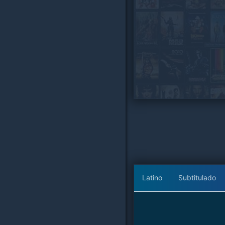
Latino
Subtitulado