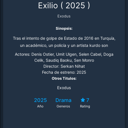
Exilio
(
2025
)
Exodus
Sinopsis:
Tras el intento de golpe de Estado de 2016 en Turquía,
un académico, un policía y un artista kurdo son
acusados de terrorismo y se unen a los migrantes que
Actores:
Denis Ostier, Umit Ulgen, Selen Cabel, Doga
huyen del país. Diferentes orígenes se unen en su
Celik, Saudiq Baoku, Sen Monro
Director:
Serkan Nihat
búsqueda de seguridad y libertad.
Fecha de estreno:
2025
Otros Titulos:
Exodus
2025
Drama
7
Año
Generos
Rating