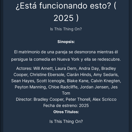
¿Está funcionando esto?
(
2025
)
Is This Thing On?
Sinopsis:
El matrimonio de una pareja se desmorona mientras él
persigue la comedia en Nueva York y ella se redescubre.
Juntos aprenden a redefinir su relación y dinámica
Actores:
Will Arnett, Laura Dern, Andra Day, Bradley
familiar en medio de grandes cambios.
Cooper, Christine Ebersole, Ciarán Hinds, Amy Sedaris,
Sean Hayes, Scott Icenogle, Blake Kane, Calvin Knegten,
Peyton Manning, Chloe Radcliffe, Jordan Jensen, Jes
Tom
Director:
Bradley Cooper, Peter Thorell, Alex Scricco
Fecha de estreno:
2025
Otros Titulos:
Is This Thing On?