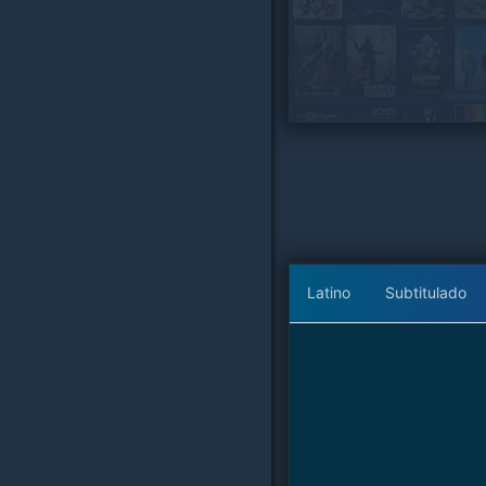
Latino
Subtitulado