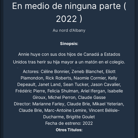
En medio de ninguna parte
(
2022
)
Au nord d'Albany
Sinopsis:
Annie huye con sus dos hijos de Canadá a Estados
Unidos tras herir su hija mayor a un matón en el colegio.
Pero cuando el auto de la familia se descompone en
Actores:
Céline Bonnier, Zeneb Blanchet, Eliott
medio del viaje, terminan varados en un pequeño pueblo
Plamondon, Rick Roberts, Naomie Cormier, Kelly
Depeault, Janet Land, Sean Tucker, Jason Cavalier,
de montaña.
Frédéric Pierre, Felicia Shulman, Ariel Ifergan, Isabelle
Giroux, Michel Perron, Claude Gasse
Director:
Marianne Farley, Claude Brie, Mikael Yeterian,
Claude Brie, Marc-Antoine Lemire, Vincent Bélisle-
Ducharme, Brigitte Goulet
Fecha de estreno:
2022
Otros Titulos: