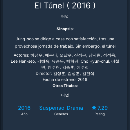
El Túnel
(
2016
)
터널
Sinopsis:
Jung-soo se dirige a casa con satisfacción, tras una
provechosa jornada de trabajo. Sin embargo, el túnel
que atraviesa con su coche se colapsa, y él queda
Actores:
하정우, 배두나, 오달수, 신정근, 남지현, 정석용,
atrapado dentro, con tan solo un 78% de batería y con
Lee Han-seo, 김해숙, 유승목, 박혁권, Cho Hyun-chul, 이철
민, 한수현, 김승훈, 예수정
dos botellas de agua y el pastel de cumpleaños de su
Director:
김성훈, 김성훈, 김진석
hija como único medio de subsistencia. Mientras, Dae-
Fecha de estreno:
2016
kyung debe liderar un equipo de rescate que trabaja
Otros Titulos:
más lentamente de lo previsto.
터널
2016
Suspenso
Drama
7.29
,
Año
Generos
Rating