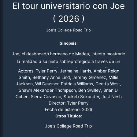
El tour universitario con Joe
(
2026
)
Joe's College Road Trip
Sinopsis:
Joe, el desbocado hermano de Madea, intenta mostrarle
la realidad a su nieto sobreprotegido a través de un
estrepitoso viaje universitario por el país.
Actores:
Tyler Perry, Jermaine Harris, Amber Reign
Smith, Bethany Anne Lind, Jeremy Gimenez, Millie
Jackson, Wil Deusner, Patricia Williams, Deetta West,
Shawn Alexander Thompson, Ben Swilley, Brian D.
Cohen, Sierra Cevasco, Shekeb Sekander, Just Nesh
Director:
Tyler Perry
Fecha de estreno:
2026
Otros Titulos:
Joe's College Road Trip