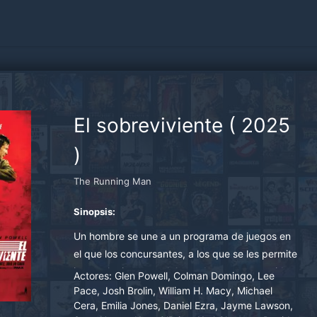
El sobreviviente
(
2025
)
The Running Man
Sinopsis:
Un hombre se une a un programa de juegos en
el que los concursantes, a los que se les permite
ir a cualquier parte del mundo, son perseguidos
Actores:
Glen Powell, Colman Domingo, Lee
por cazadores empleados para matarlos.
Pace, Josh Brolin, William H. Macy, Michael
Cera, Emilia Jones, Daniel Ezra, Jayme Lawson,