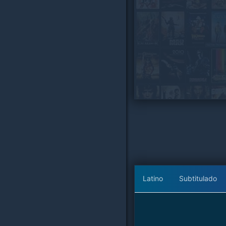
Latino
Subtitulado