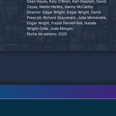
Sean Hayes, Katy O'Brian, Karl Glusman, David
Zayas, Martin Herlihy, Danny McCarthy
Director:
Edgar Wright, Edgar Wright, Darrin
Prescott, Richard Graysmark, Julija Mickėnaitė,
Edgar Wright, Frazer Fennell-Ball, Natalie
Wright-Cella, Josie Morgan
Fecha de estreno:
2025