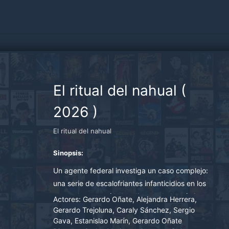
El ritual del nahual
(
2026
)
El ritual del nahual
Sinopsis:
Un agente federal investiga un caso complejo:
una serie de escalofriantes infanticidios en los
que se han extraído los dientes de las víctimas;
Actores:
Gerardo Oñate, Alejandra Herrera,
mientras tanto, en un pueblo cercano, dos
Gerardo Trejoluna, Caraly Sánchez, Sergio
Gava, Estanislao Marín, Gerardo Oñate
curanderos encuentran a un hombre herido en