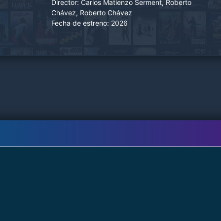
Director:
Carlos Matienzo Serment, Roberto
el bosque y le ofrecen refugio.
Chávez, Roberto Chávez
Fecha de estreno:
2026