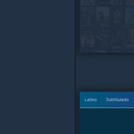
Latino
Subtitulado