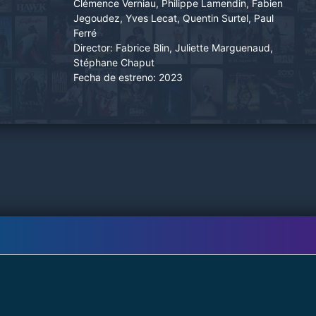
Mundial. Desesperada e incapaz de afrontar
Clémence Verniau, Philippe Lamendin, Fabien
Jegoudez, Yves Lecat, Quentin Surtel, Paul
esta trágica pérdida, Adèle recurre a la magia
Ferré
negra con la esperanza de recuperar a su
Director:
Fabrice Blin, Juliette Marguenaud,
amante.
Stéphane Chaput
Fecha de estreno:
2023