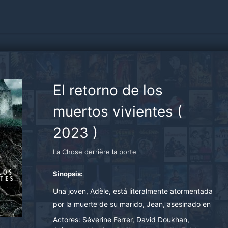
El retorno de los
muertos vivientes
(
2023
)
La Chose derrière la porte
Sinopsis:
Una joven, Adèle, está literalmente atormentada
por la muerte de su marido, Jean, asesinado en
una trinchera durante la Primera Guerra
Actores:
Séverine Ferrer, David Doukhan,