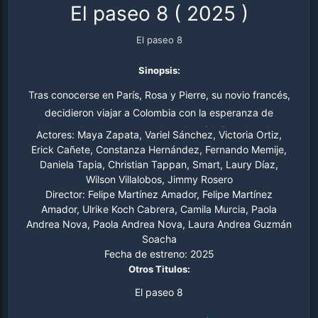
El paseo 8
(
2025
)
El paseo 8
Sinopsis:
Tras conocerse en París, Rosa y Pierre, su novio francés,
decidieron viajar a Colombia con la esperanza de
celebrar su boda y pasar su luna de miel. Pero los planes
Actores:
Maya Zapata, Variel Sánchez, Victoria Ortiz,
cambian tras la presentación de los suegros, quienes,
Erick Cañete, Constanza Hernández, Fernando Memije,
Daniela Tapia, Christian Tappan, Smart, Laury Díaz,
impulsados ​​por un secreto impactante, deciden frenar el
Wilson Villalobos, Jimmy Rosero
feliz matrimonio a toda costa. Entre situaciones absurdas
Director:
Felipe Martínez Amador, Felipe Martínez
y un perro que, al parecer, es el único cuerdo del viaje, la
Amador, Ulrike Koch Cabrera, Camila Murcia, Paola
tan esperada luna de miel acabará convirtiéndose en
Andrea Nova, Paola Andrea Nova, Laura Andrea Guzmán
una auténtica luna de miel infernal.
Soacha
Fecha de estreno:
2025
Otros Titulos:
El paseo 8