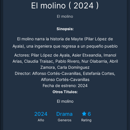
El molino
(
2024
)
El molino
Sinopsis:
El molino narra la historia de Mayte (Pilar López de
Ayala), una ingeniera que regresa a un pequeño pueblo
para llevar a cabo un importante proyecto. Su visita
Actores:
Pilar López de Ayala, Asier Etxeandia, Imanol
coincide con el evento anual del valle. Jaime (Asier
Arias, Claudia Traisac, Pablo Rivero, Nur Olabarria, Abril
Zamora, Carla Domínguez
Etxeandía) su amor de la infancia, un anciano con
Director:
Alfonso Cortés-Cavanillas, Estefanía Cortes,
Alzheimer, una joven que sueña con salir del valle, una
Alfonso Cortés-Cavanillas
licenciada que trabaja junto a la ingeniera y una mujer
Fecha de estreno:
2024
que busca el futuro en el pueblo, componen esta historia
Otros Titulos:
de personajes cuyas vidas están conectadas por un
El molino
viejo molino.
2024
Drama
6
Año
Generos
Rating