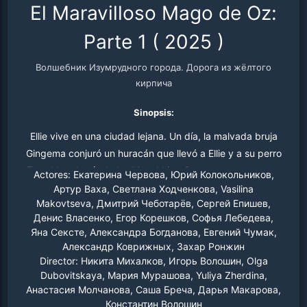
El Maravilloso Mago de Oz:
Parte 1
(
2025
)
Волшебник Изумрудного города. Дорога из жёлтого
кирпича
Sinopsis:
Ellie vive en una ciudad lejana. Un día, la malvada bruja
Gingema conjuró un huracán que llevó a Ellie y a su perro
Totoshka al país de los Munchkins. Para regresar a casa,
Actores:
Екатерина Червова, Юрий Колокольников,
Ellie y sus amigos el Espantapájaros, el Leñador de
Артур Ваха, Светлана Ходченкова, Vasilina
Makovtseva, Дмитрий Чеботарёв, Сергей Епишев,
Hojalata y el León Cobarde emprenderán el camino de
Денис Власенко, Егор Корешков, Софья Лебедева,
baldosas amarillas hacia la Ciudad Esmeralda en busca
Яна Сексте, Александра Богданова, Евгений Чумак,
del Mago que les concederá sus preciados deseos.
Александр Коврижных, Захар Ронжин
Director:
Никита Михалков, Игорь Волошин, Olga
Dubovitskaya, Мария Мурашова, Yuliya Zherdina,
Анастасия Молчанова, Саша Бреча, Дарья Макарова,
Константин Волошин