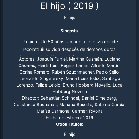
El hijo
(
2019
)
El hijo
Sinopsis:
Un pintor de 50 años llamado a Lorenzo decide
reconstruir su vida después de tiempos duros.
Preocupado del hijo tendrá con su nueva esposa,
Actores:
Joaquín Furriel, Martina Gusmán, Luciano
durante el embarazo, comienza a tener cierto
Cáceres, Heidi Toini, Regina Lamm, Alfredo Martín,
Corina Romero, Rubén Szuchmacher, Pablo Seijo,
comportamiento obsesivo y malévolo, que hace la
Leonardo Singereisky, María Luisa Estiz, Santiago
relación entre ellos ambos tensa. Con el nacimiento del
Lorenzo, Felipe Leiolo, Bruno Hobberg Novello, Luca
bebé, la relación alcanza nuevos niveles de la hostilidad
Hobberg Novello
peligrosa y ciertos comportamientos malsanos que
Director:
Sebastián Schindel, Daniel Gimelberg,
hacen a la pareja una situación muy inestable, de la cual
Constanza Buchanan, Mariana Busetto, Sabrina García,
Matías Carmona, Carmen Rivoira
no podría haber vuelta.
Fecha de estreno:
2019
Otros Titulos:
El hijo