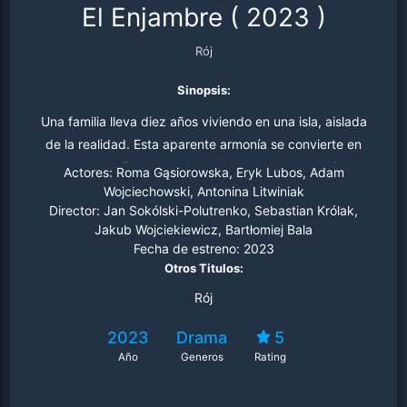
El Enjambre
(
2023
)
Rój
Sinopsis:
Una familia lleva diez años viviendo en una isla, aislada
de la realidad. Esta aparente armonía se convierte en
una trampa. En contra de la voluntad de su pareja, la
Actores:
Roma Gąsiorowska, Eryk Lubos, Adam
madre decide regresar al mundo que dejó atrás
Wojciechowski, Antonina Litwiniak
Director:
Jan Sokólski-Polutrenko, Sebastian Królak,
Jakub Wojciekiewicz, Bartłomiej Bala
Fecha de estreno:
2023
Otros Titulos:
Rój
2023
Drama
5
Año
Generos
Rating