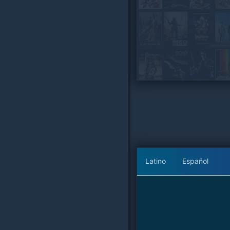
Latino
Español