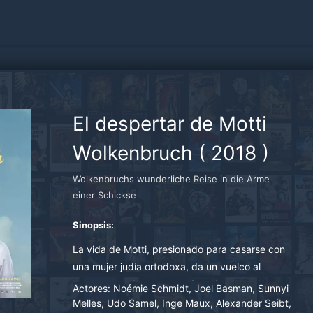
El despertar de Motti
Wolkenbruch
(
2018
)
Wolkenbruchs wunderliche Reise in die Arme
einer Schickse
Sinopsis:
La vida de Motti, presionado para casarse con
una mujer judía ortodoxa, da un vuelco al
enamorarse de su compañera de clase. Algo
Actores:
Noémie Schmidt, Joel Basman, Sunnyi
que su madre nunca verá con buenos ojos.
Melles, Udo Samel, Inge Maux, Alexander Seibt,