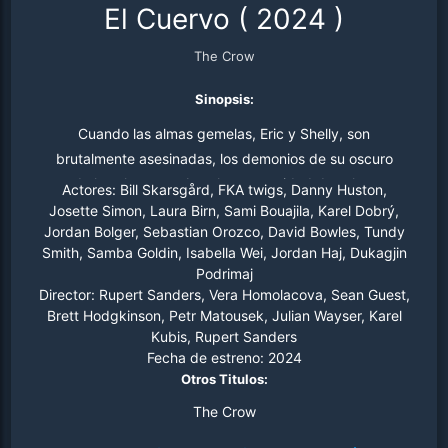
El Cuervo
(
2024
)
The Crow
Sinopsis:
Cuando las almas gemelas, Eric y Shelly, son
brutalmente asesinadas, los demonios de su oscuro
pasado los alcanzan. Ante la oportunidad de salvar a su
Actores:
Bill Skarsgård, FKA twigs, Danny Huston,
verdadero amor sacrificándose, Eric se propone
Josette Simon, Laura Birn, Sami Bouajila, Karel Dobrý,
Jordan Bolger, Sebastian Orozco, David Bowles, Tundy
vengarse despiadadamente de sus asesinos,
Smith, Samba Goldin, Isabella Wei, Jordan Haj, Dukagjin
atravesando los mundos de los vivos y los muertos para
Podrimaj
arreglar las cosas equivocadas.
Director:
Rupert Sanders, Vera Homolacova, Sean Guest,
Brett Hodgkinson, Petr Matousek, Julian Wayser, Karel
Kubis, Rupert Sanders
Fecha de estreno:
2024
Otros Titulos:
The Crow