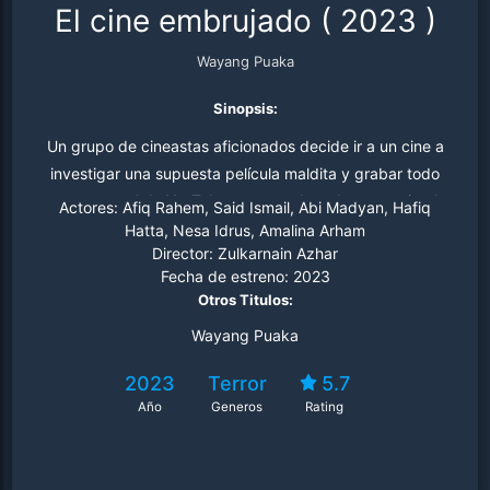
El cine embrujado
(
2023
)
Wayang Puaka
Sinopsis:
Un grupo de cineastas aficionados decide ir a un cine a
investigar una supuesta película maldita y grabar todo
para su canal de YouTube, pero acaban desapareciendo
Actores:
Afiq Rahem, Said Ismail, Abi Madyan, Hafiq
misteriosamente.
Hatta, Nesa Idrus, Amalina Arham
Director:
Zulkarnain Azhar
Fecha de estreno:
2023
Otros Titulos:
Wayang Puaka
2023
Terror
5.7
Año
Generos
Rating