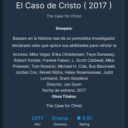
El Caso de Cristo
(
2017
)
The Case for Christ
Sinopsis:
Basado en la historia real de un periodista investigador
declarado ateo que aplica sus abilidades para refutar la
fe de su esposa... con resultados inesperados.
Actores:
Mike Vogel, Erika Christensen, Faye Dunaway,
Robert Forster, Frankie Faison, L. Scott Caldwell, Mike
Pniewski, Tom Nowicki, Michael H. Cole, Rus Blackwell,
Jordan Cox, Renell Gibbs, Haley Rosenwasser, Judd
Lormand, Grant Goodeve
Director:
Jon Gunn
Fecha de estreno:
2017
Otros Titulos:
The Case for Christ
2017
Drama
6.91
Año
Generos
Rating