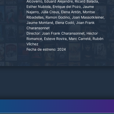
Rimsky Korsakov, Salvador Dalí recibe la visita
Alcoverro, Eduard Alejandre, Ricard Balada,
Esther Nubiola, Enrique del Pozo, Jaume
de un periodista que quiere entrevistarlo a raíz
Najarro, Júlia Creus, Elena Antón, Montse
de uno de los episodios más misteriosos e
Ribadellas, Ramon Godino, Joan Massotkleiner,
intrigantes de su vida: la repentina reaparición
Jaume Montané, Elena Codó, Joan Frank
de un tratado que el pintor había escrito más de
Charansonnet
20 años atrás y que se perdió durante su huida
Director:
Joan Frank Charansonnet, Hèctor
Romance, Esteve Rovira, Marc Carreté, Rubén
con la invasión de los nazis en Francia.
Vílchez
Fecha de estreno:
2024