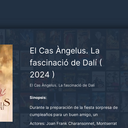
El Cas Àngelus. La
fascinació de Dalí
(
2024
)
El Cas Àngelus. La fascinació de Dalí
Sinopsis:
Durante la preparación de la fiesta sorpresa de
cumpleaños para un buen amigo, un
‘happening’ con cisnes, bailarinas y música de
Actores:
Joan Frank Charansonnet, Montserrat