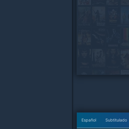
Español
Subtitulado