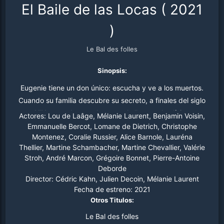
El Baile de las Locas
(
2021
)
Le Bal des folles
Sinopsis:
Eugenie tiene un don único: escucha y ve a los muertos.
Cuando su familia descubre su secreto, a finales del siglo
XIX, su padre y su hermano la llevan a la clínica
Actores:
Lou de Laâge, Mélanie Laurent, Benjamin Voisin,
neurológica de La Pitié Salpêtrière sin posibilidad de
Emmanuelle Bercot, Lomane de Dietrich, Christophe
Montenez, Coralie Russier, Alice Barnole, Lauréna
escapar a su destino. Su destino se entrelaza con el de
Thellier, Martine Schambacher, Martine Chevallier, Valérie
Geneviève, enfermera del hospital.
Stroh, André Marcon, Grégoire Bonnet, Pierre-Antoine
Deborde
Director:
Cédric Kahn, Julien Decoin, Mélanie Laurent
Fecha de estreno:
2021
Otros Titulos:
Le Bal des folles