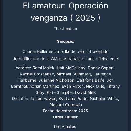
El amateur: Operación
venganza
(
2025
)
The Amateur
Sinopsis:
Charlie Heller es un brillante pero introvertido
decodificador de la CIA que trabaja en una oficina en el
sótano de la sede de Langley. Su vida cambia
Actores:
Rami Malek, Holt McCallany, Danny Sapani,
radicalmente cuando su esposa muere en un ataque
Rachel Brosnahan, Michael Stuhlbarg, Laurence
Fishburne, Julianne Nicholson, Caitríona Balfe, Jon
terrorista en Londres. Cuando sus supervisores se
Bernthal, Adrian Martinez, Evan Milton, Nick Mills, Tiffany
niegan a tomar cartas en el asunto, él mismo toma las
Gray, Kate Sumpter, David Mills
riendas y se embarca en un peligroso viaje por todo el
Director:
James Hawes, Svetlana Punte, Nicholas White,
mundo para localizar a los responsables. Su inteligencia
Richard Goodwin
puede ser el arma definitiva para llevar a cabo su
Fecha de estreno:
2025
Otros Titulos:
venganza.
The Amateur