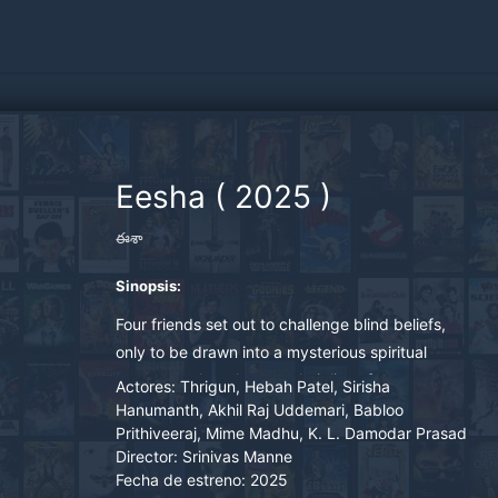
Eesha
(
2025
)
ఈశా
Sinopsis:
Four friends set out to challenge blind beliefs,
only to be drawn into a mysterious spiritual
encounter that changes their lives forever.
Actores:
Thrigun, Hebah Patel, Sirisha
Hanumanth, Akhil Raj Uddemari, Babloo
Prithiveeraj, Mime Madhu, K. L. Damodar Prasad
Director:
Srinivas Manne
Fecha de estreno:
2025