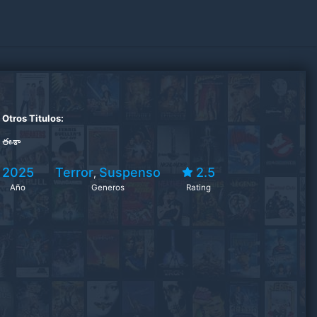
Otros Titulos:
ఈశా
2025
Terror
Suspenso
2.5
,
Año
Generos
Rating