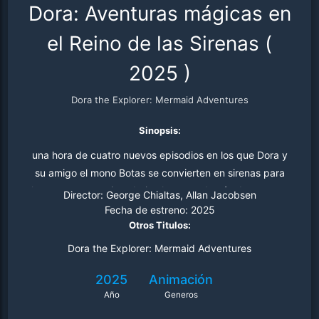
Dora: Aventuras mágicas en
el Reino de las Sirenas
(
2025
)
Dora the Explorer: Mermaid Adventures
Sinopsis:
una hora de cuatro nuevos episodios en los que Dora y
su amigo el mono Botas se convierten en sirenas para
hacer nuevos amigos bajo el agua, además de uno con
Director:
George Chialtas, Allan Jacobsen
temática de cumpleaños en el que el dúo explorador se
Fecha de estreno:
2025
Otros Titulos:
embarca en una misión para encontrar la tarta de
cumpleaños perdida de Dora.
Dora the Explorer: Mermaid Adventures
2025
Animación
Año
Generos