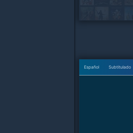
Español
Subtitulado