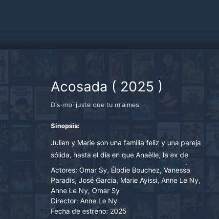
Acosada
(
2025
)
Dis-moi juste que tu m'aimes
Sinopsis:
Julien y Marie son una familia feliz y una pareja
sólida, hasta el día en que Anaëlle, la ex de
Julien, vuelve a ponerse en contacto con él.
Actores:
Omar Sy, Élodie Bouchez, Vanessa
Cegada por los celos, Marie inicia por despecho
Paradis, José Garcia, Marie Ayissi, Anne Le Ny,
Anne Le Ny, Omar Sy
un romance con Thomas, su nuevo jefe. Pronto
Director:
Anne Le Ny
se ve envuelta en una peligrosa espiral que
Fecha de estreno:
2025
amenaza algo más que su matrimonio...