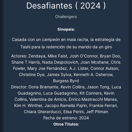
Desafiantes
(
2024
)
Challengers
Sinopsis:
Casada con un campeón en mala racha, la estrategia de
Tashi para la redención de su marido da un giro
sorprendente cuando debe enfrentarse al fracasado
Actores:
Zendaya, Mike Faist, Josh O'Connor, Bryan Doo,
Patrick, su ex mejor amigo y ex novio de Tashi. A medida
Shane T Harris, Nada Despotovich, Joan Mcshane, Chris
Fowler, Mary Joe Fernández, A.J. Lister, Connor Aulson,
que sus pasados y presentes chocan, y las tensiones
Christine Dye, James Sylva, Kenneth A. Osherow,
aumentan, Tashi debe preguntarse cuánto costará
Burgess Byrd
ganar.
Director:
Doria Bramante, Kevin Collins, Jason Tong, Luca
Guadagnino, Luca Guadagnino, Kit Conners, Kevin
Collins, Valentina de Amicis, Enrico Mastracchi Manes,
Kim H. Winther, Jacopo Ramella Pajrin, Frankie Ferrari,
Chiara Gherarducci, Elisa Perini, Jeff Pitman
Fecha de estreno:
2024
Otros Titulos: