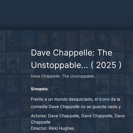
Dave Chappelle: The
Unstoppable...
(
2025
)
Dave Chappelle: The Unstoppable...
Sinopsis:
Frente a un mundo desquiciado, el ícono de la
comedia Dave Chappelle no se guarda nada y
comparte osadas verdades y potentes remates
Actores:
Dave Chappelle, Dave Chappelle, Dave
en un especial sin censura.
Chappelle
Director:
Rikki Hughes