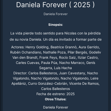
Daniela Forever
(
2025
)
Daniela Forever
Sinopsis:
La vida pierde todo sentido para Nicolas con la pérdida
de su novia Daniela. Un día es invitado a formar parte de
un ensayo clínico que le permitirá controlar sus sueños y
Actores:
Henry Golding, Beatrice Grannò, Aura Garrido,
accede con la esperanza de recuperarse. Ahora Nicolás
Rubén Ochandiano, Nathalie Poza, Pilar Bergés, Godeliv
Van den Brandt, Frank Feys, Rocío Saiz, Itziar Castro,
puede soñar con Daniela cada noche y reanudar su
Carles Cuevas, Paula Púa, Nacho Marraco, Genís
relación, más idílica que nunca. Aunque sea en sueños. Y
Segarra, Luis Hacha
corriendo el riesgo de perderse en ellos para siempre.
Director:
Carlos Ballesteros, Juan Cavestany, Nacho
Vigalondo, Nacho Vigalondo, Nacho Vigalondo, Leire
Apellániz, Curro González-Cebrián, Vicente De Ramos,
Carlos Ballesteros
Fecha de estreno:
2025
Otros Titulos:
Daniela Forever