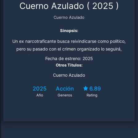
Cuerno Azulado
(
2025
)
Cuerno Azulado
Sinopsis:
Un ex narcotraficante busca reivindicarse como político,
pero su pasado con el crimen organizado lo seguirá,
ocasionando el secuestro de su hija durante plena
Fecha de estreno:
2025
campaña política. El político utilizara sus habilidades del
Otros Titulos:
pasado para rescatar a su hija del narcotráfico
Cuerno Azulado
2025
Acción
6.89
Año
Generos
Rating