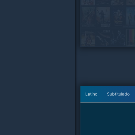
Latino
Subtitulado