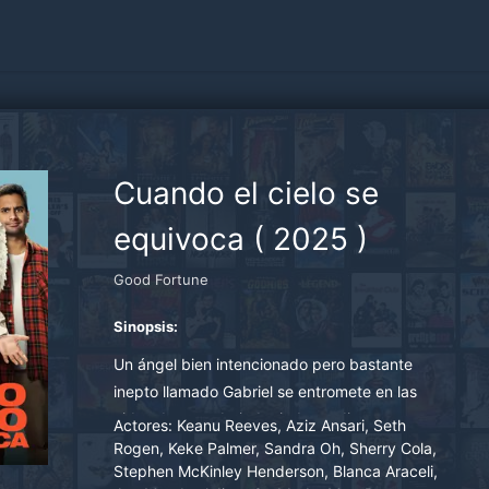
Cuando el cielo se
equivoca
(
2025
)
Good Fortune
Sinopsis:
Un ángel bien intencionado pero bastante
inepto llamado Gabriel se entromete en las
vidas de un trabajador independiente con
Actores:
Keanu Reeves, Aziz Ansari, Seth
dificultades y de un rico capitalista.
Rogen, Keke Palmer, Sandra Oh, Sherry Cola,
Stephen McKinley Henderson, Blanca Araceli,