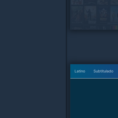
Latino
Subtitulado