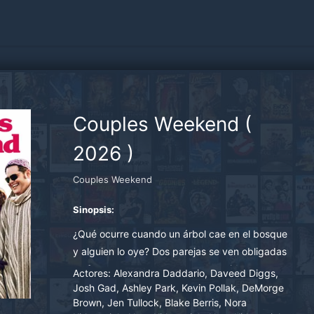
Couples Weekend
(
2026
)
Couples Weekend
Sinopsis:
¿Qué ocurre cuando un árbol cae en el bosque
y alguien lo oye? Dos parejas se ven obligadas
a afrontar esta pregunta —y sus vidas en
Actores:
Alexandra Daddario, Daveed Diggs,
general— cuando una excursión de Nochevieja
Josh Gad, Ashley Park, Kevin Pollak, DeMorge
Brown, Jen Tullock, Blake Berris, Nora
al bosque desentierra sentimientos latentes y