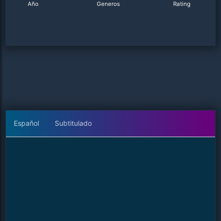
Año
Generos
Rating
Español
Subtitulado