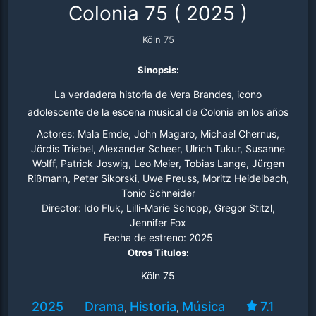
Colonia 75
(
2025
)
Köln 75
Sinopsis:
La verdadera historia de Vera Brandes, icono
adolescente de la escena musical de Colonia en los años
70, que lo arriesgó todo para organizar el mayor
Actores:
Mala Emde, John Magaro, Michael Chernus,
concierto en solitario de la historia de la música: el
Jördis Triebel, Alexander Scheer, Ulrich Tukur, Susanne
Wolff, Patrick Joswig, Leo Meier, Tobias Lange, Jürgen
legendario Concierto de Colonia de Keith Jarrett.
Rißmann, Peter Sikorski, Uwe Preuss, Moritz Heidelbach,
Tonio Schneider
Director:
Ido Fluk, Lilli-Marie Schopp, Gregor Stitzl,
Jennifer Fox
Fecha de estreno:
2025
Otros Titulos:
Köln 75
2025
Drama
Historia
Música
7.1
,
,