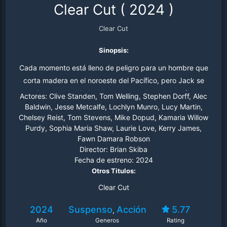
Clear Cut
(
2024
)
Clear Cut
Sinopsis:
Cada momento está lleno de peligro para un hombre que
corta madera en el noroeste del Pacífico, pero Jack se
convierte en el objetivo de un ataque brutal de más que
Actores:
Clive Standen, Tom Welling, Stephen Dorff, Alec
los elementos de este thriller lleno de acción. A medida
Baldwin, Jesse Metcalfe, Lochlyn Munro, Lucy Martin,
Chelsey Reist, Tom Stevens, Mike Dopud, Kamaria Willow
que Jack se adentra más en el bosque, se cruza con una
Purdy, Sophia Maria Shaw, Laurie Love, Kerry James,
banda criminal de locos de su pasado que intentan
Fawn Damara Robson
matarlo antes de que pueda luchar para regresar a la
Director:
Brian Skiba
civilización.
Fecha de estreno:
2024
Otros Titulos:
Clear Cut
2024
Suspenso
Acción
5.77
,
Año
Generos
Rating