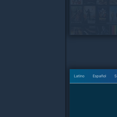
Latino
Español
S