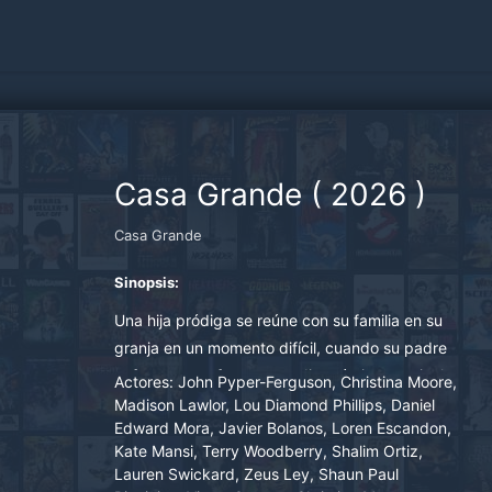
Casa Grande
(
2026
)
Casa Grande
Sinopsis:
Una hija pródiga se reúne con su familia en su
granja en un momento difícil, cuando su padre
enfermo se enfrenta a un diagnóstico terminal y
Actores:
John Pyper-Ferguson, Christina Moore,
a la creciente presión de la competencia. Viejas
Madison Lawlor, Lou Diamond Phillips, Daniel
Edward Mora, Javier Bolanos, Loren Escandon,
heridas resurgen mientras se enfrentan a lo que
Kate Mansi, Terry Woodberry, Shalim Ortiz,
les espera.
Lauren Swickard, Zeus Ley, Shaun Paul