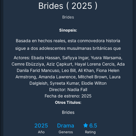
Brides
(
2025
)
Brides
Sinopsis:
Basada en hechos reales, esta conmovedora historia
sigue a dos adolescentes musulmanas británicas que
viajan a Siria en busca de identidad y libertad. A través
Actores:
Ebada Hassan, Safiyya Ingar, Yusra Warsama,
de su amistad, enfrentan peligros y esperanzas en un
Cemre Ebüzziya, Aziz Çapkurt, Hayal Lorena Cercis, Ada
Danila Farid Mancuso, Leo Bill, Ali Khan, Fiona Helen
entorno hostil, todo mientras se sumergen en la rica
Armstrong, Amanda Lawrence, Mitchell Brown, Laura
cultura de Estambul.
Dalgleish, Syreeta Kumar, Elodie Wilton
Director:
Nadia Fall
Fecha de estreno:
2025
Otros Titulos:
Brides
2025
Drama
6.5
Año
Generos
Rating