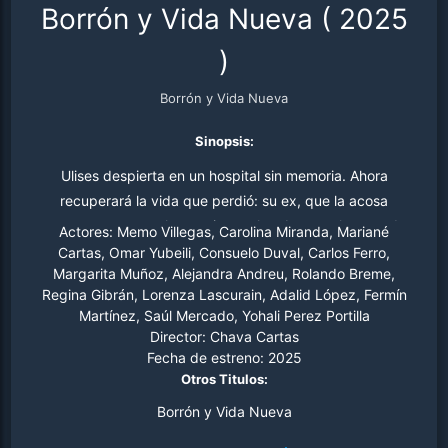
Borrón y Vida Nueva
(
2025
)
Borrón y Vida Nueva
Sinopsis:
Ulises despierta en un hospital sin memoria. Ahora
recuperará la vida que perdió: su ex, que la acosa
constantemente, el negocio que le robaron y la casa de
Actores:
Memo Villegas, Carolina Miranda, Mariané
sus sueños; sin embargo, no todo es como lo recordaba.
Cartas, Omar Yubeili, Consuelo Duval, Carlos Ferro,
Margarita Muñoz, Alejandra Andreu, Rolando Breme,
Regina Gibrán, Lorenza Lascurain, Adalid López, Fermín
Martínez, Saúl Mercado, Yohali Perez Portilla
Director:
Chava Cartas
Fecha de estreno:
2025
Otros Titulos:
Borrón y Vida Nueva