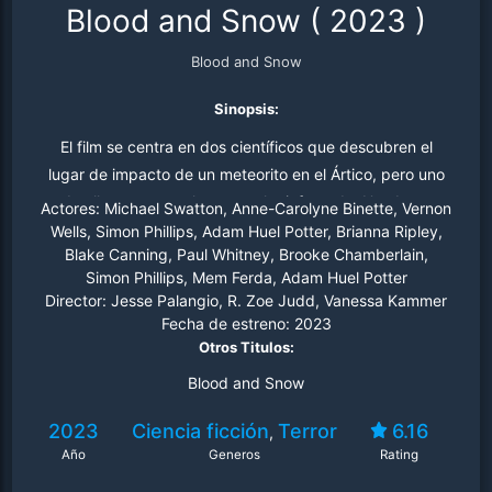
Blood and Snow
(
2023
)
Blood and Snow
Sinopsis:
El film se centra en dos científicos que descubren el
lugar de impacto de un meteorito en el Ártico, pero uno
de ellos muere y el otro resulta infectado. Una base
Actores:
Michael Swatton, Anne-Carolyne Binette, Vernon
cercana acoge a la única superviviente mientras intenta
Wells, Simon Phillips, Adam Huel Potter, Brianna Ripley,
Blake Canning, Paul Whitney, Brooke Chamberlain,
averiguar lo que ha sucedido, pero la única superviviente
Simon Phillips, Mem Ferda, Adam Huel Potter
puede no ser la persona que creen que es.
Director:
Jesse Palangio, R. Zoe Judd, Vanessa Kammer
Fecha de estreno:
2023
Otros Titulos:
Blood and Snow
2023
Ciencia ficción
Terror
6.16
,
Año
Generos
Rating