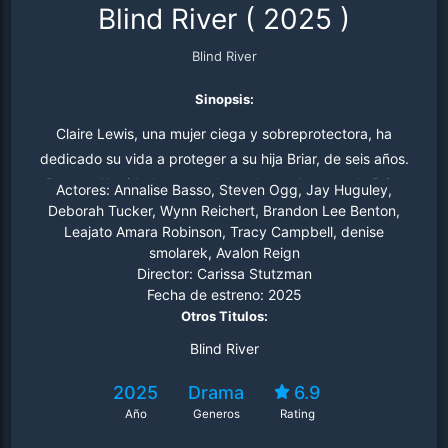
Blind River
(
2025
)
Blind River
Sinopsis:
Claire Lewis, una mujer ciega y sobreprotectora, ha
dedicado su vida a proteger a su hija Briar, de seis años.
Pero en Navidad, su mundo se derrumba cuando Briar
Actores:
Annalise Basso, Steven Ogg, Jay Huguley,
desaparece sin dejar rastro. Enfrentando su peor
Deborah Tucker, Wynn Reichert, Brandon Lee Benton,
Leajato Amara Robinson, Tracy Campbell, denise
pesadilla, Claire se adentra en una oscura y peligrosa
smolarek, Avalon Reign
búsqueda, guiada solo por su instinto y un amor
Director:
Carissa Stutzman
maternal inquebrantable.
Fecha de estreno:
2025
Otros Titulos:
Blind River
2025
Drama
6.9
Año
Generos
Rating