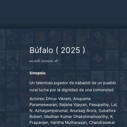
Búfalo
(
2025
)
பைசன் காளமாடன்
Sinopsis:
Un talentoso jugador de kabaddi de un pueblo
rural lucha por la dignidad de una comunidad
marginada, decidido a desafiar a cualquiera
Actores:
Dhruv Vikram, Anupama
que se interponga en su camino.
Parameswaran, Rajisha Vijayan, Pasupathy, Lal,
N. Azhagamperumal, Anuraag Arora, Subathra
Robert, Madhan Kumar Dhakshinamoorthy, K.
Prapanjan, Haritha Mutharasan, Chandrasekar