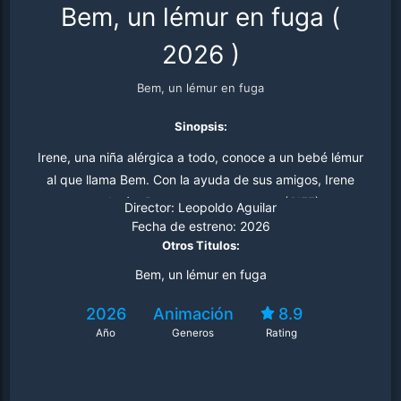
Bem, un lémur en fuga
(
2026
)
Bem, un lémur en fuga
Sinopsis:
Irene, una niña alérgica a todo, conoce a un bebé lémur
al que llama Bem. Con la ayuda de sus amigos, Irene
ayudará a Bem a regresar a casa. (GIFF)
Director:
Leopoldo Aguilar
Fecha de estreno:
2026
Otros Titulos:
Bem, un lémur en fuga
2026
Animación
8.9
Año
Generos
Rating