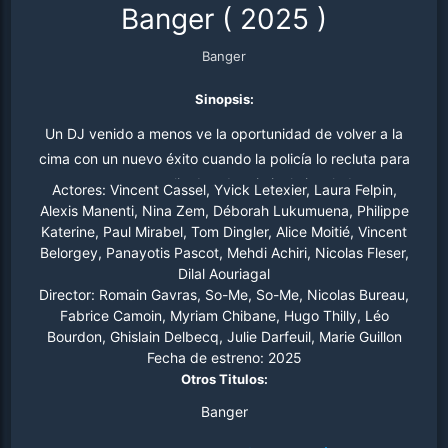
Banger
(
2025
)
Banger
Sinopsis:
Un DJ venido a menos ve la oportunidad de volver a la
cima con un nuevo éxito cuando la policía lo recluta para
capturar a una peculiar banda criminal vinculada con su
Actores:
Vincent Cassel, Yvick Letexier, Laura Felpin,
rival.
Alexis Manenti, Nina Zem, Déborah Lukumuena, Philippe
Katerine, Paul Mirabel, Tom Dingler, Alice Moitié, Vincent
Belorgey, Panayotis Pascot, Mehdi Achiri, Nicolas Fleser,
Dilal Aouriagal
Director:
Romain Gavras, So-Me, So-Me, Nicolas Bureau,
Fabrice Camoin, Myriam Chibane, Hugo Thilly, Léo
Bourdon, Ghislain Delbecq, Julie Darfeuil, Marie Guillon
Fecha de estreno:
2025
Otros Titulos:
Banger