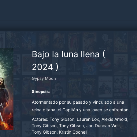
Bajo la luna llena
(
2024
)
Gypsy Moon
Sinopsis:
Atormentado por su pasado y vinculado a una
reina gitana, el Capitán y una joven se enfrentan
a un peligroso viaje bajo una luna de 500 años,
Actores:
Tony Gibson, Lauren Lox, Alexis Arnold,
explorando caminos místicos y descubriendo
Tony Gibson, Tony Gibson, Jan Duncan Weir,
Tony Gibson, Kristin Cochell
verdades sorprendentes.